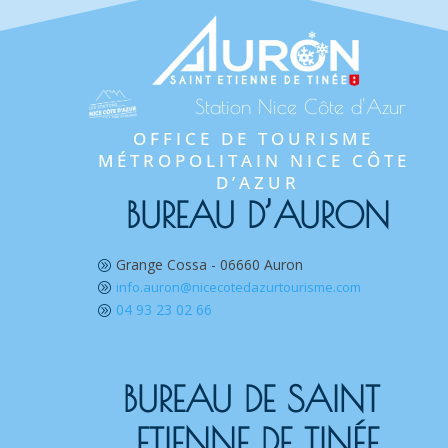
Station Nice Côte d'Azur
OFFICE DE TOURISME 
MÉTROPOLITAIN NICE CÔTE 
D’AZUR
BUREAU D’AURON
Grange Cossa - 06660 Auron
A
info.auron@nicecotedazurtourisme.com
A
04 93 23 02 66
A
BUREAU DE SAINT 
ETIENNE DE TINÉE