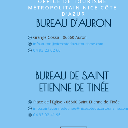
OFFICE DE TOURISME 
MÉTROPOLITAIN NICE CÔTE 
D’AZUR
BUREAU D’AURON
Grange Cossa - 06660 Auron
A
info.auron@nicecotedazurtourisme.com
A
04 93 23 02 66
A
BUREAU DE SAINT 
ETIENNE DE TINÉE
Place de l'Eglise - 06660 Saint Etienne de Tinée
A
info.saintetiennedetinee@nicecotedazurtourisme.co
A
04 93 02 41 96
A