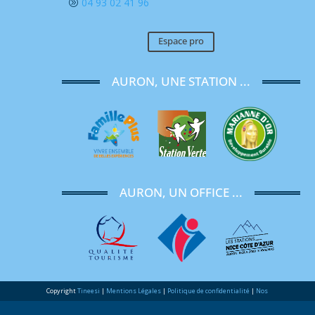
04 93 02 41 96
A
Espace pro
AURON, UNE STATION ...
AURON, UN OFFICE ...
Copyright
Tineesi
|
Mentions Légales
|
Politique de confidentialité
|
Nos
engagements