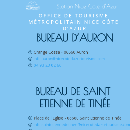
Station Nice Côte d'Azur
OFFICE DE TOURISME 
MÉTROPOLITAIN NICE CÔTE 
D’AZUR
BUREAU D’AURON
Grange Cossa - 06660 Auron
A
info.auron@nicecotedazurtourisme.com
A
04 93 23 02 66
A
BUREAU DE SAINT 
ETIENNE DE TINÉE
Place de l'Eglise - 06660 Saint Etienne de Tinée
A
info.saintetiennedetinee@nicecotedazurtourisme.co
A