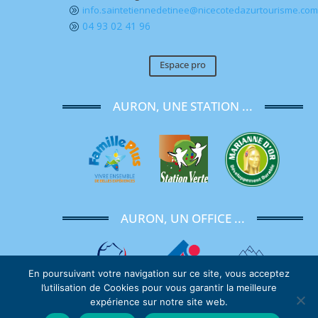
info.saintetiennedetinee@nicecotedazurtourisme.co
A
04 93 02 41 96
A
Espace pro
AURON, UNE STATION ...
AURON, UN OFFICE ...
En poursuivant votre navigation sur ce site, vous acceptez
l’utilisation de Cookies pour vous garantir la meilleure
expérience sur notre site web.
Copyright
Tineesi
|
Mentions Légales
|
Politique de confidentialité
|
Nos