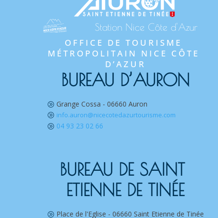
Station Nice Côte d'Azur
OFFICE DE TOURISME 
MÉTROPOLITAIN NICE CÔTE 
D’AZUR
BUREAU D’AURON
Grange Cossa - 06660 Auron
A
info.auron@nicecotedazurtourisme.com
A
04 93 23 02 66
A
BUREAU DE SAINT 
ETIENNE DE TINÉE
Place de l'Eglise - 06660 Saint Etienne de Tinée
A