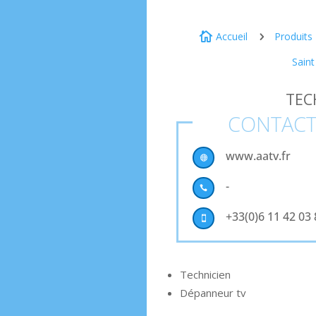
Accueil
Produits

5
Saint
TEC
CONTAC
www.aatv.fr

-

+33(0)6 11 42 03

Technicien
Dépanneur tv