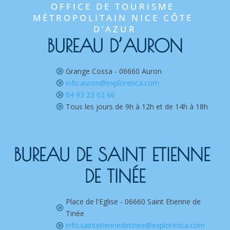
OFFICE DE TOURISME 
MÉTROPOLITAIN NICE CÔTE 
D’AZUR
BUREAU D’AURON
Grange Cossa - 06660 Auron
A
info.auron@explorenca.com
A
04 93 23 02 66
A
Tous les jours de 9h à 12h et de 14h à 18h
A
BUREAU DE SAINT ETIENNE 
DE TINÉE
Place de l'Eglise - 06660 Saint Etienne de
A
Tinée
info.saintetiennedetinee@explorenca.com
A