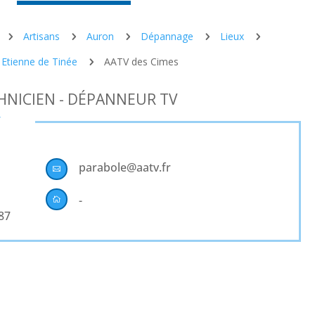
Artisans
Auron
Dépannage
Lieux
5
5
5
5
5
 Etienne de Tinée
AATV des Cimes
5
HNICIEN - DÉPANNEUR TV
T
parabole@aatv.fr

-

 87