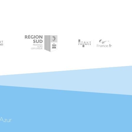
'Azur