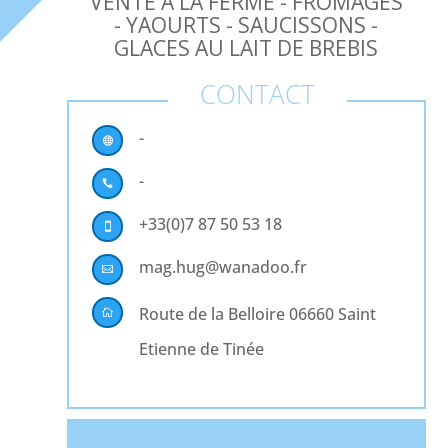
VENTE À LA FERME - FROMAGES
- YAOURTS - SAUCISSONS -
GLACES AU LAIT DE BREBIS
CONTACT
-

-

+33(0)7 87 50 53 18

mag.hug@wanadoo.fr

Route de la Belloire 06660 Saint

Etienne de Tinée