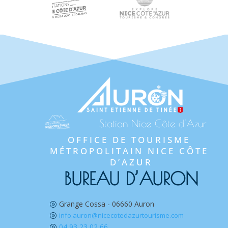
Station Nice Côte d'Azur
OFFICE DE TOURISME 
MÉTROPOLITAIN NICE CÔTE 
D’AZUR
BUREAU D’AURON
Grange Cossa - 06660 Auron
A
info.auron@nicecotedazurtourisme.com
A
04 93 23 02 66
A