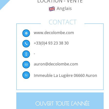
LOCATION - VENTE
Anglais
CONTACT
www.decolombe.com

+33(0)4 93 23 38 30

-

auron@decolombe.com

Immeuble La Lugière 06660 Auron

OUVERT TOUTE L'ANNÉE