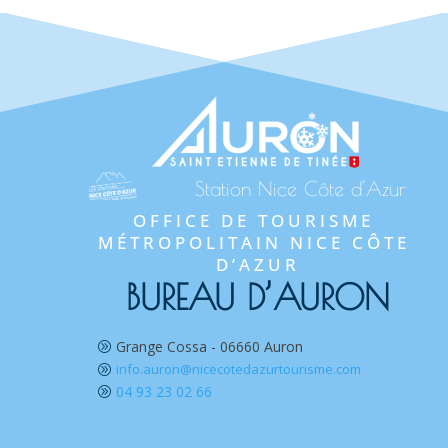
Station Nice Côte d'Azur
OFFICE DE TOURISME 
MÉTROPOLITAIN NICE CÔTE 
D’AZUR
BUREAU D’AURON
Grange Cossa - 06660 Auron
A
info.auron@nicecotedazurtourisme.com
A
04 93 23 02 66
A