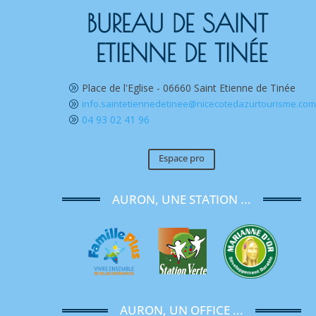
BUREAU DE SAINT 
ETIENNE DE TINÉE
Place de l'Eglise - 06660 Saint Etienne de Tinée
A
info.saintetiennedetinee@nicecotedazurtourisme.co
A
04 93 02 41 96
A
Espace pro
AURON, UNE STATION ...
AURON, UN OFFICE ...