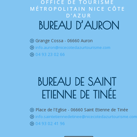
OFFICE DE TOURISME 
MÉTROPOLITAIN NICE CÔTE 
D’AZUR
BUREAU D’AURON
Grange Cossa - 06660 Auron
A
info.auron@nicecotedazurtourisme.com
A
04 93 23 02 66
A
BUREAU DE SAINT 
ETIENNE DE TINÉE
Place de l'Eglise - 06660 Saint Etienne de Tinée
A
info.saintetiennedetinee@nicecotedazurtourisme.co
A
04 93 02 41 96
A