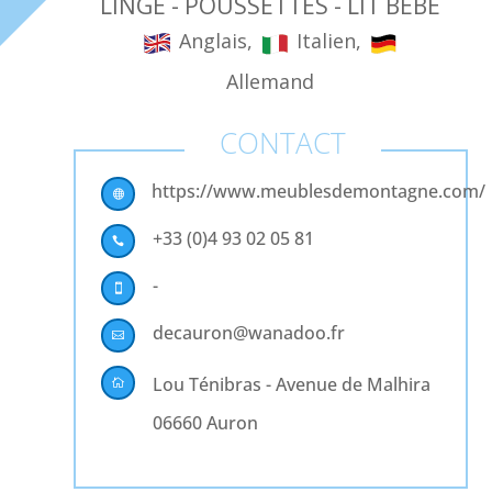
LINGE - POUSSETTES - LIT BÉBÉ
Anglais,
Italien,
Allemand
CONTACT
https://www.meublesdemontagne.com/

+33 (0)4 93 02 05 81

-

decauron@wanadoo.fr

Lou Ténibras - Avenue de Malhira

06660 Auron