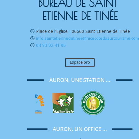
BUREAU DE SAINT 
ETIENNE DE TINÉE
Place de l'Eglise - 06660 Saint Etienne de Tinée
A
info.saintetiennedetinee@nicecotedazurtourisme.co
A
04 93 02 41 96
A
Espace pro
AURON, UNE STATION ...
AURON, UN OFFICE ...