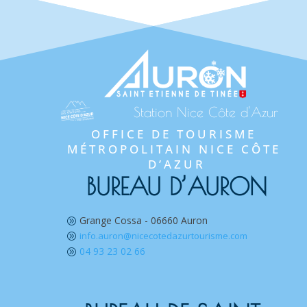
Station Nice Côte d'Azur
OFFICE DE TOURISME 
MÉTROPOLITAIN NICE CÔTE 
D’AZUR
BUREAU D’AURON
Grange Cossa - 06660 Auron
A
info.auron@nicecotedazurtourisme.com
A
04 93 23 02 66
A