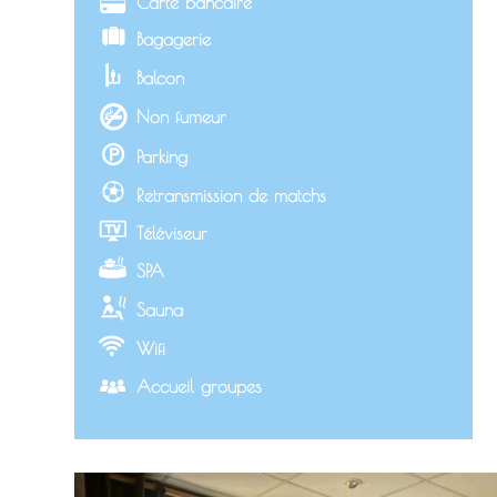
Carte bancaire
Bagagerie
Balcon
Non fumeur
Parking
Retransmission de matchs
Téléviseur
SPA
Sauna
Wifi
Accueil groupes