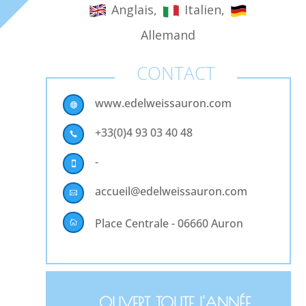
Anglais,
Italien,
Allemand
CONTACT
www.edelweissauron.com

+33(0)4 93 03 40 48

-

accueil@edelweissauron.com

Place Centrale - 06660 Auron

OUVERT TOUTE L'ANNÉE