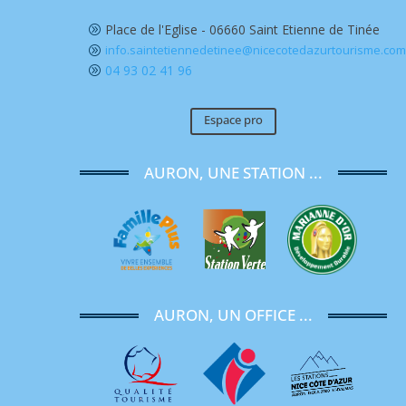
Place de l'Eglise - 06660 Saint Etienne de Tinée
A
info.saintetiennedetinee@nicecotedazurtourisme.co
A
04 93 02 41 96
A
Espace pro
AURON, UNE STATION ...
AURON, UN OFFICE ...