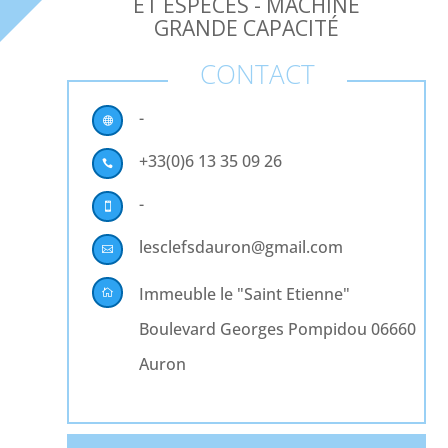
ET ESPÈCES - MACHINE
GRANDE CAPACITÉ
CONTACT
-

+33(0)6 13 35 09 26

-

lesclefsdauron@gmail.com

Immeuble le "Saint Etienne"

Boulevard Georges Pompidou 06660
Auron