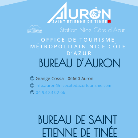
Station Nice Côte d'Azur
OFFICE DE TOURISME 
MÉTROPOLITAIN NICE CÔTE 
D’AZUR
BUREAU D’AURON
Grange Cossa - 06660 Auron
A
info.auron@nicecotedazurtourisme.com
A
04 93 23 02 66
A
BUREAU DE SAINT 
ETIENNE DE TINÉE