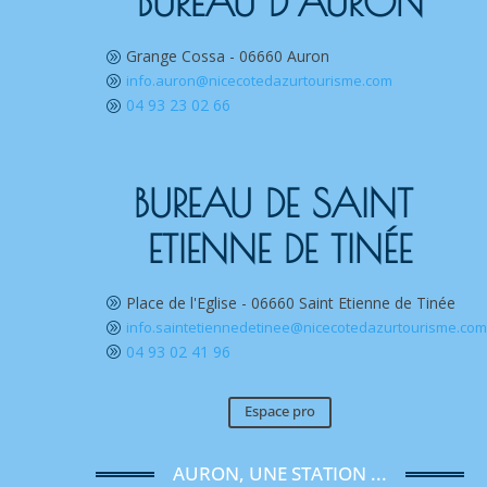
BUREAU D’AURON
Grange Cossa - 06660 Auron
A
info.auron@nicecotedazurtourisme.com
A
04 93 23 02 66
A
BUREAU DE SAINT 
ETIENNE DE TINÉE
Place de l'Eglise - 06660 Saint Etienne de Tinée
A
info.saintetiennedetinee@nicecotedazurtourisme.co
A
04 93 02 41 96
A
Espace pro
AURON, UNE STATION ...