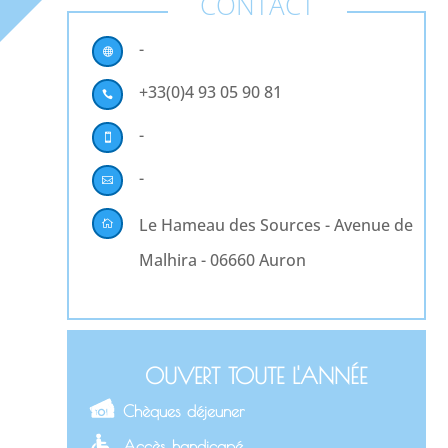
CONTACT
-

+33(0)4 93 05 90 81

-

-

Le Hameau des Sources - Avenue de

Malhira - 06660 Auron
OUVERT TOUTE L'ANNÉE
Chèques déjeuner
Accès handicapé