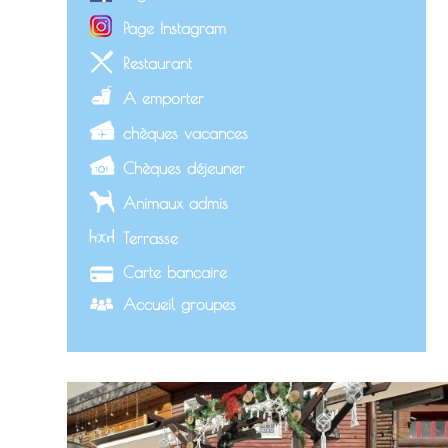
Page Instagram
Restaurant
A emporter
chèques vacances
Chèques déjeuner
Animaux admis
Terrasse
Carte bancaire
Accueil groupes