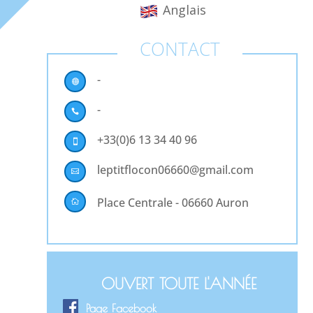
Anglais
CONTACT
-

-

+33(0)6 13 34 40 96

leptitflocon06660@gmail.com

Place Centrale - 06660 Auron

OUVERT TOUTE L'ANNÉE
Page Facebook