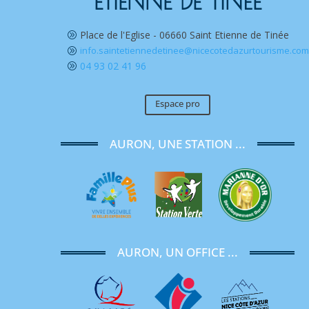
ETIENNE DE TINÉE
Place de l'Eglise - 06660 Saint Etienne de Tinée
A
info.saintetiennedetinee@nicecotedazurtourisme.co
A
04 93 02 41 96
A
Espace pro
AURON, UNE STATION ...
AURON, UN OFFICE ...