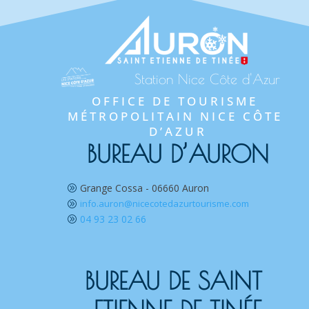
Station Nice Côte d'Azur
OFFICE DE TOURISME 
MÉTROPOLITAIN NICE CÔTE 
D’AZUR
BUREAU D’AURON
Grange Cossa - 06660 Auron
A
info.auron@nicecotedazurtourisme.com
A
04 93 23 02 66
A
BUREAU DE SAINT 