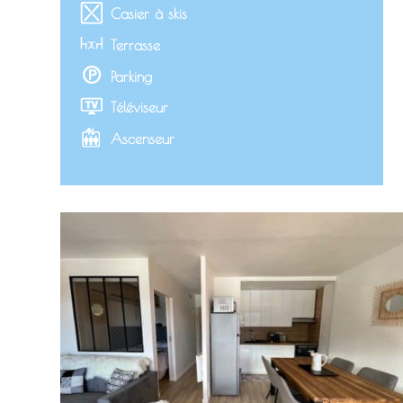
Casier à skis
Terrasse
Parking
Téléviseur
Ascenseur