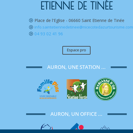
ETIENNE DE TINÉE
Place de l'Eglise - 06660 Saint Etienne de Tinée
A
info.saintetiennedetinee@nicecotedazurtourisme.co
A
04 93 02 41 96
A
Espace pro
AURON, UNE STATION ...
AURON, UN OFFICE ...