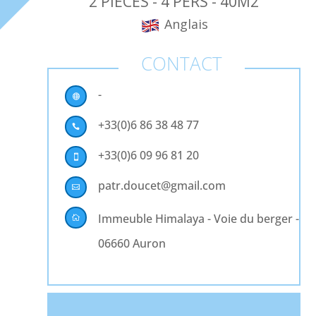
2 PIECES - 4 PERS - 40M2
Anglais
CONTACT
-

+33(0)6 86 38 48 77

+33(0)6 09 96 81 20

patr.doucet@gmail.com

Immeuble Himalaya - Voie du berger -

06660 Auron