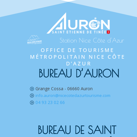
Station Nice Côte d'Azur
OFFICE DE TOURISME 
MÉTROPOLITAIN NICE CÔTE 
D’AZUR
BUREAU D’AURON
Grange Cossa - 06660 Auron
A
info.auron@nicecotedazurtourisme.com
A
04 93 23 02 66
A
BUREAU DE SAINT 