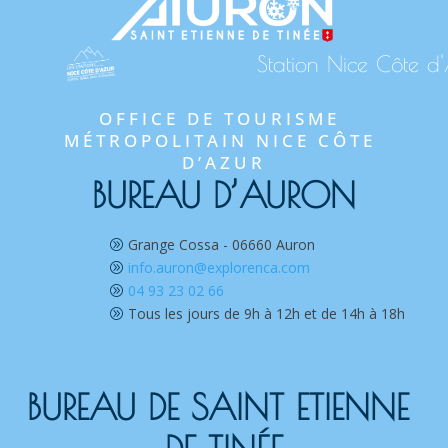
Station Nice Côte d
OFFICE DE TOURISME 
MÉTROPOLITAIN NICE CÔTE 
D’AZUR
BUREAU D’AURON
Grange Cossa - 06660 Auron
A
info.auron@explorenca.com
A
04 93 23 02 66
A
Tous les jours de 9h à 12h et de 14h à 18h
A
BUREAU DE SAINT ETIENNE 