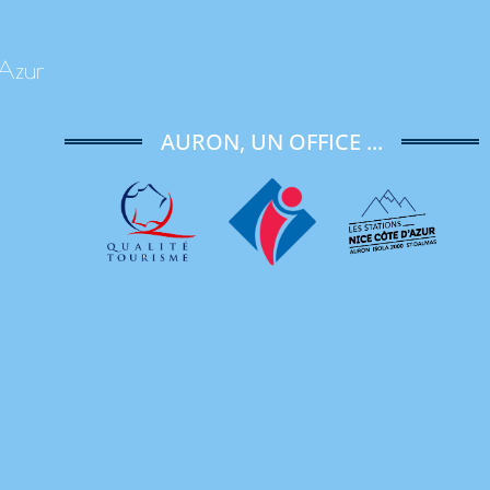
'Azur
AURON, UN OFFICE ...