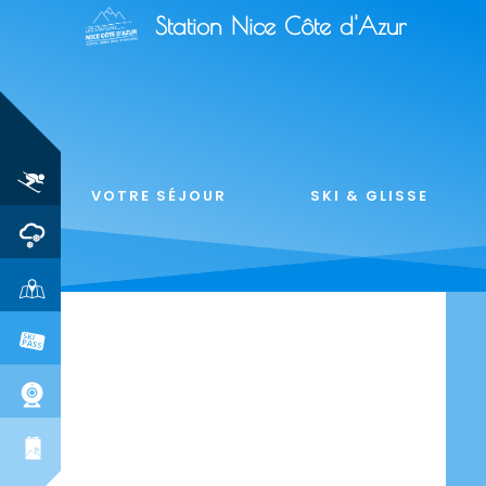
Station Nice Côte d'Azur
VOTRE SÉJOUR
SKI & GLISSE