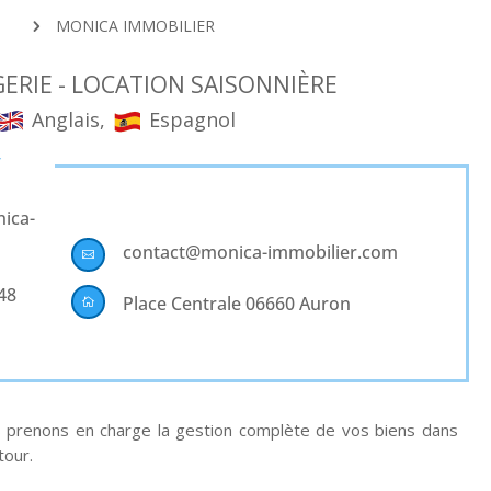
MONICA IMMOBILIER
5
ERIE - LOCATION SAISONNIÈRE
Anglais,
Espagnol
T
ica-
contact@monica-immobilier.com

 48
Place Centrale 06660 Auron

s prenons en charge la gestion complète de vos biens dans
tour.