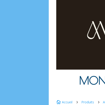
MONI
Accueil
Produits
A

5
5