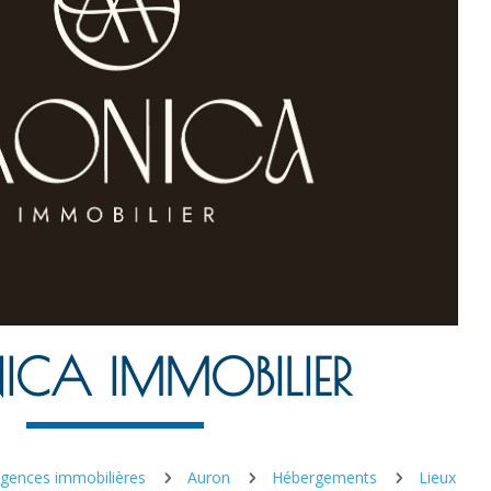
CA IMMOBILIER
gences immobilières
Auron
Hébergements
Lieux
5
5
5