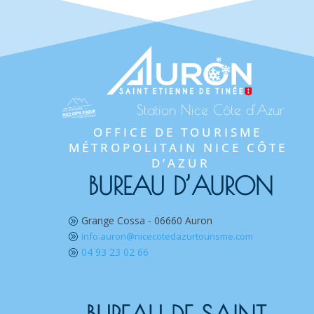
Station Nice Côte d'Azur
OFFICE DE TOURISME 
MÉTROPOLITAIN NICE CÔTE 
D’AZUR
BUREAU D’AURON
Grange Cossa - 06660 Auron
A
info.auron@nicecotedazurtourisme.com
A
04 93 23 02 66
A