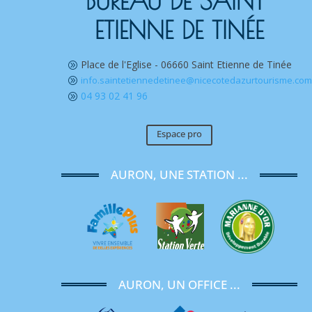
BUREAU DE SAINT 
ETIENNE DE TINÉE
Place de l'Eglise - 06660 Saint Etienne de Tinée
A
info.saintetiennedetinee@nicecotedazurtourisme.co
A
04 93 02 41 96
A
Espace pro
AURON, UNE STATION ...
AURON, UN OFFICE ...