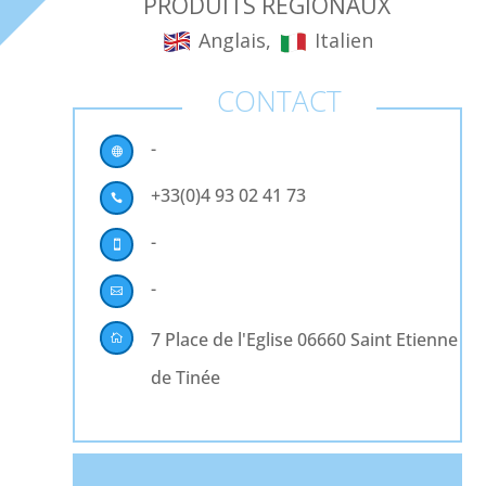
PRODUITS RÉGIONAUX
Anglais,
Italien
CONTACT
-

+33(0)4 93 02 41 73

-

-

7 Place de l'Eglise 06660 Saint Etienne

de Tinée