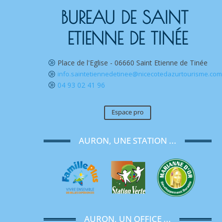
BUREAU DE SAINT 
ETIENNE DE TINÉE
Place de l'Eglise - 06660 Saint Etienne de Tinée
A
info.saintetiennedetinee@nicecotedazurtourisme.co
A
04 93 02 41 96
A
Espace pro
AURON, UNE STATION ...
AURON, UN OFFICE ...