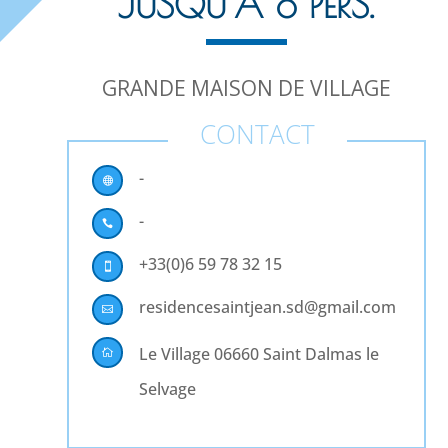
JUSQU’À 8 PERS.
GRANDE MAISON DE VILLAGE
CONTACT
-

-

+33(0)6 59 78 32 15

residencesaintjean.sd@gmail.com

Le Village 06660 Saint Dalmas le

Selvage