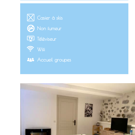
Casier à skis
Non fumeur
Téléviseur
Wifi
Accueil groupes