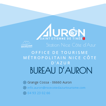
Station Nice Côte d'Azur
OFFICE DE TOURISME 
MÉTROPOLITAIN NICE CÔTE 
D’AZUR
BUREAU D’AURON
Grange Cossa - 06660 Auron
A
info.auron@nicecotedazurtourisme.com
A
04 93 23 02 66
A