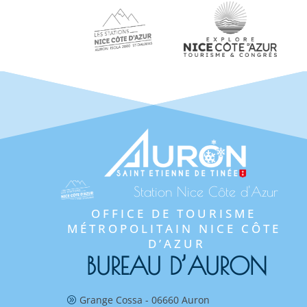
Station Nice Côte d'Azur
OFFICE DE TOURISME 
MÉTROPOLITAIN NICE CÔTE 
D’AZUR
BUREAU D’AURON
Grange Cossa - 06660 Auron
A