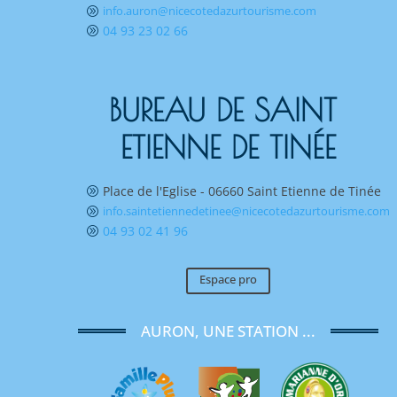
info.auron@nicecotedazurtourisme.com
A
04 93 23 02 66
A
BUREAU DE SAINT 
ETIENNE DE TINÉE
Place de l'Eglise - 06660 Saint Etienne de Tinée
A
info.saintetiennedetinee@nicecotedazurtourisme.com
A
04 93 02 41 96
A
Espace pro
AURON, UNE STATION ...