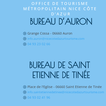
OFFICE DE TOURISME 
MÉTROPOLITAIN NICE CÔTE 
D’AZUR
BUREAU D’AURON
Grange Cossa - 06660 Auron
A
info.auron@nicecotedazurtourisme.com
A
04 93 23 02 66
A
BUREAU DE SAINT 
ETIENNE DE TINÉE
Place de l'Eglise - 06660 Saint Etienne de Tinée
A
info.saintetiennedetinee@nicecotedazurtourisme.com
A
04 93 02 41 96
A