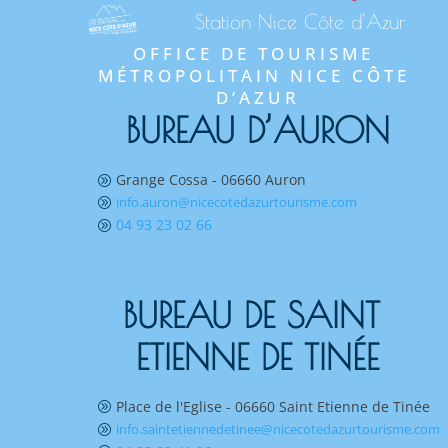
Station Nice Côte d'Azur
OFFICE DE TOURISME 
MÉTROPOLITAIN NICE CÔTE 
D’AZUR
BUREAU D’AURON
Grange Cossa - 06660 Auron
A
info.auron@nicecotedazurtourisme.com
A
04 93 23 02 66
A
BUREAU DE SAINT 
ETIENNE DE TINÉE
Place de l'Eglise - 06660 Saint Etienne de Tinée
A
info.saintetiennedetinee@nicecotedazurtourisme.com
A