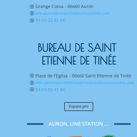
Grange Cossa - 06660 Auron
A
info.auron@nicecotedazurtourisme.com
A
04 93 23 02 66
A
BUREAU DE SAINT 
ETIENNE DE TINÉE
Place de l'Eglise - 06660 Saint Etienne de Tinée
A
info.saintetiennedetinee@nicecotedazurtourisme.com
A
04 93 02 41 96
A
Espace pro
AURON, UNE STATION ...