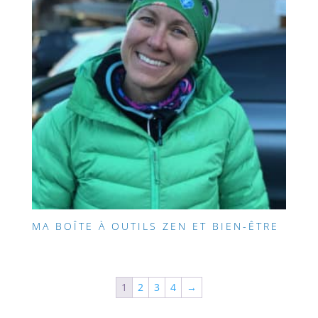
MA BOÎTE À OUTILS ZEN ET BIEN-ÊTRE
1
2
3
4
→