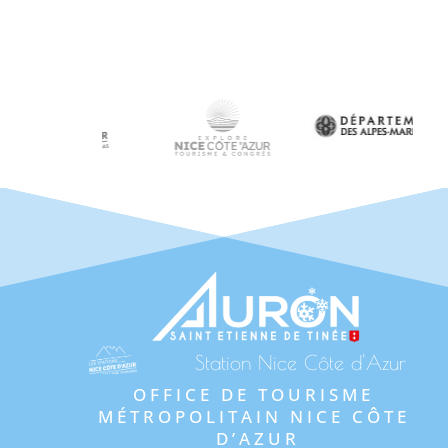
Station Nice Côte d'Azur
OFFICE DE TOURISME 
MÉTROPOLITAIN NICE CÔTE 
D’AZUR