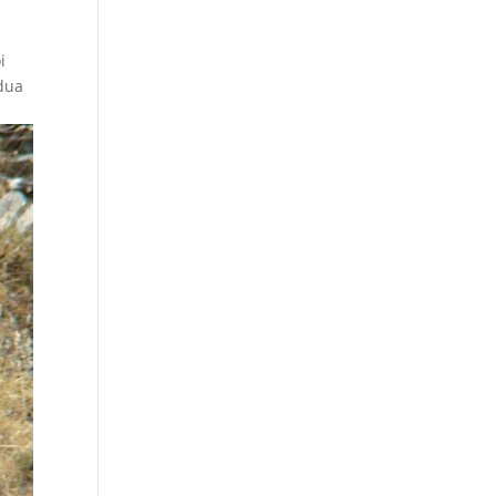
i
idua