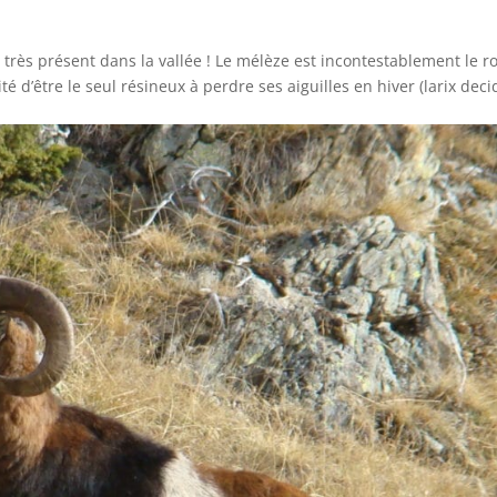
 très présent dans la vallée ! Le mélèze est incontestablement le ro
té d’être le seul résineux à perdre ses aiguilles en hiver (larix dec