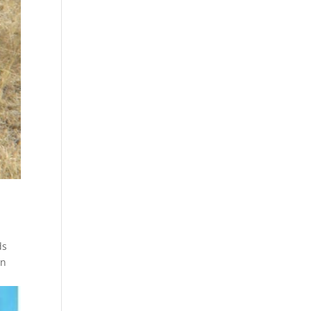
ds
en