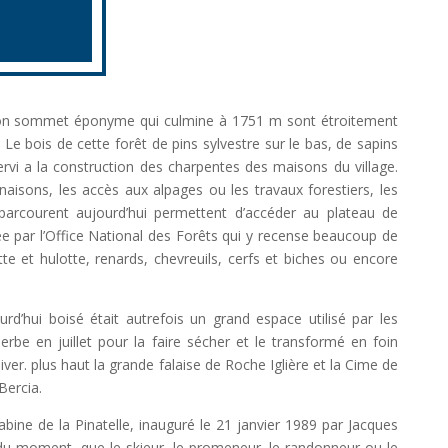
t son sommet éponyme qui culmine à 1751 m sont étroitement
. Le bois de cette forêt de pins sylvestre sur le bas, de sapins
servi a la construction des charpentes des maisons du village.
enaisons, les accès aux alpages ou les travaux forestiers, les
parcourent aujourd’hui permettent d’accéder au plateau de
ée par l’Office National des Forêts qui y recense beaucoup de
tte et hulotte, renards, chevreuils, cerfs et biches ou encore
rd’hui boisé était autrefois un grand espace utilisé par les
herbe en juillet pour la faire sécher et le transformé en foin
ver. plus haut la grande falaise de Roche Iglière et la Cime de
Bercia.
abine de la Pinatelle, inauguré le 21 janvier 1989 par Jacques
du moment, que le skieur, le promeneur, le randonneur ou le