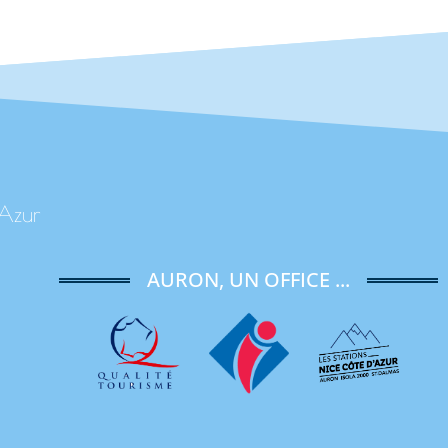
'Azur
AURON, UN OFFICE ...