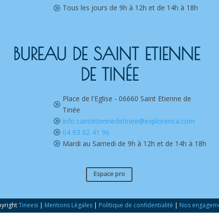
Tous les jours de 9h à 12h et de 14h à 18h
A
BUREAU DE SAINT ETIENNE 
DE TINÉE
Place de l'Eglise - 06660 Saint Etienne de
A
Tinée
info.saintetiennedetinee@explorenca.com
A
04 93 02 41 96
A
Mardi au Samedi de 9h à 12h et de 14h à 18h
A
Espace pro
yright
Tineesi
|
Mentions Légales
|
Politique de confidentialité
|
Nos engagem