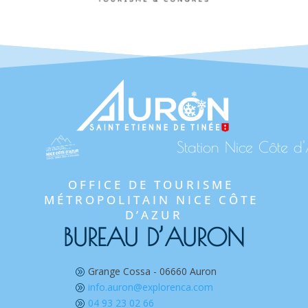
Station Nice Côte d
OFFICE DE TOURISME 
MÉTROPOLITAIN NICE CÔTE 
D’AZUR
BUREAU D’AURON
Grange Cossa - 06660 Auron
A
info.auron@explorenca.com
A
04 93 23 02 66
A