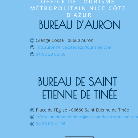
OFFICE DE TOURISME 
MÉTROPOLITAIN NICE CÔTE 
D’AZUR
BUREAU D’AURON
Grange Cossa - 06660 Auron
A
info.auron@nicecotedazurtourisme.com
A
04 93 23 02 66
A
BUREAU DE SAINT 
ETIENNE DE TINÉE
Place de l'Eglise - 06660 Saint Etienne de Tinée
A
info.saintetiennedetinee@nicecotedazurtourisme.co
A
04 93 02 41 96
A