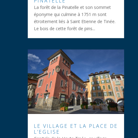
PINATELLE
La forêt de la Pinatelle et son sommet
éponyme qui culmine à 1751 m sont
étroitement liés à Saint Etienne de Tinée.
Le bois de cette forêt de pins...
LE VILLAGE ET LA PLACE DE
L’EGLISE