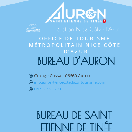
Station Nice Côte d'Azur
OFFICE DE TOURISME 
MÉTROPOLITAIN NICE CÔTE 
D’AZUR
BUREAU D’AURON
Grange Cossa - 06660 Auron
A
info.auron@nicecotedazurtourisme.com
A
04 93 23 02 66
A
BUREAU DE SAINT 
ETIENNE DE TINÉE