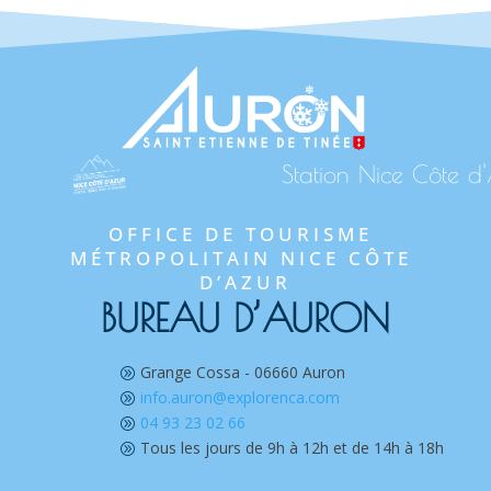
Station Nice Côte d
OFFICE DE TOURISME 
MÉTROPOLITAIN NICE CÔTE 
D’AZUR
BUREAU D’AURON
Grange Cossa - 06660 Auron
A
info.auron@explorenca.com
A
04 93 23 02 66
A
Tous les jours de 9h à 12h et de 14h à 18h
A