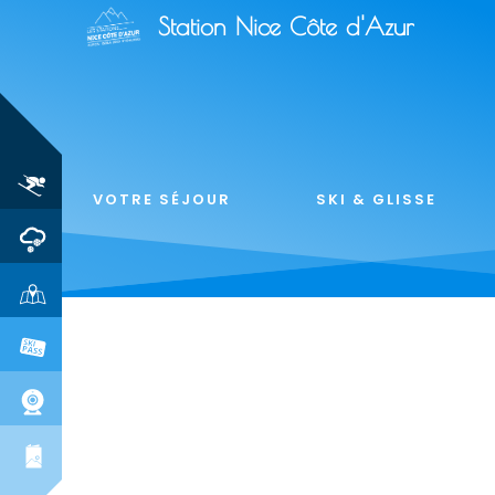
Station Nice Côte d'Azur
VOTRE SÉJOUR
SKI & GLISSE