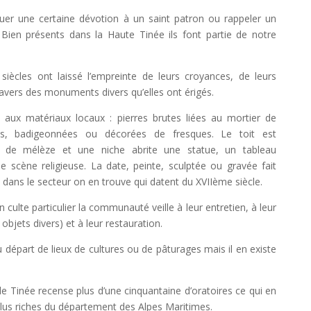
er une certaine dévotion à un saint patron ou rappeler un
. Bien présents dans la Haute Tinée ils font partie de notre
 siècles ont laissé l’empreinte de leurs croyances, de leurs
ravers des monuments divers qu’elles ont érigés.
l aux matériaux locaux : pierres brutes liées au mortier de
tes, badigeonnées ou décorées de fresques. Le toit est
 de mélèze et une niche abrite une statue, un tableau
e scène religieuse. La date, peinte, sculptée ou gravée fait
 dans le secteur on en trouve qui datent du XVIIème siècle.
n culte particulier la communauté veille à leur entretien, à leur
bjets divers) et à leur restauration.
 départ de lieux de cultures ou de pâturages mais il en existe
 Tinée recense plus d’une cinquantaine d’oratoires ce qui en
lus riches du département des Alpes Maritimes.