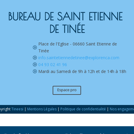
BUREAU DE SAINT ETIENNE 
DE TINÉE
Place de l'Eglise - 06660 Saint Etienne de
A
Tinée
info.saintetiennedetinee@explorenca.com
A
04 93 02 41 96
A
Mardi au Samedi de 9h à 12h et de 14h à 18h
A
Espace pro
yright
Tineesi
|
Mentions Légales
|
Politique de confidentialité
|
Nos engagem