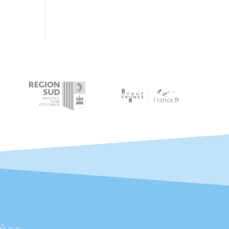
'Azur