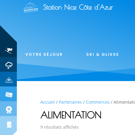
Station Nice Côte d'Azur
VOTRE SÉJOUR
SKI & GLISSE
Accueil
/
Partenaires
/
Commerces
/ Alimentat
ALIMENTATION
9 résultats affichés