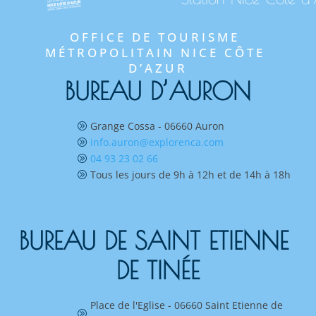
OFFICE DE TOURISME 
MÉTROPOLITAIN NICE CÔTE 
D’AZUR
BUREAU D’AURON
Grange Cossa - 06660 Auron
A
info.auron@explorenca.com
A
04 93 23 02 66
A
Tous les jours de 9h à 12h et de 14h à 18h
A
BUREAU DE SAINT ETIENNE 
DE TINÉE
Place de l'Eglise - 06660 Saint Etienne de
A